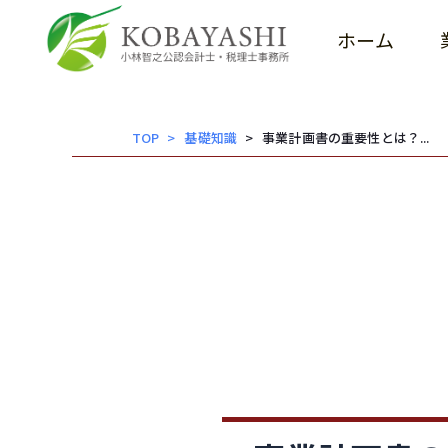
小林智之公認会計士税理士事務所
内
容
ホーム
を
ス
キッ
TOP
基礎知識
事業計画書の重要性とは？...
プ